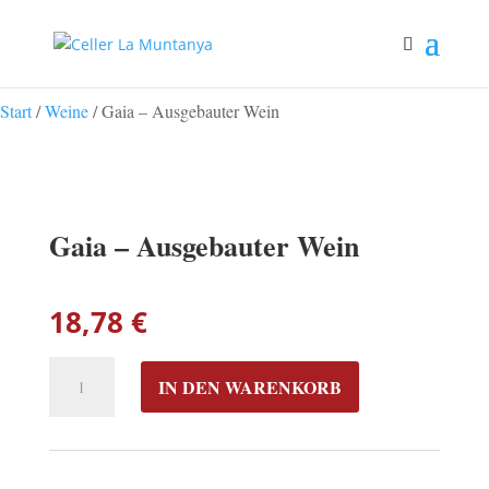
Start
/
Weine
/ Gaia – Ausgebauter Wein
Gaia – Ausgebauter Wein
18,78
€
GAIA
IN DEN WARENKORB
–
AUSGEBAUTER
WEIN
MENGE