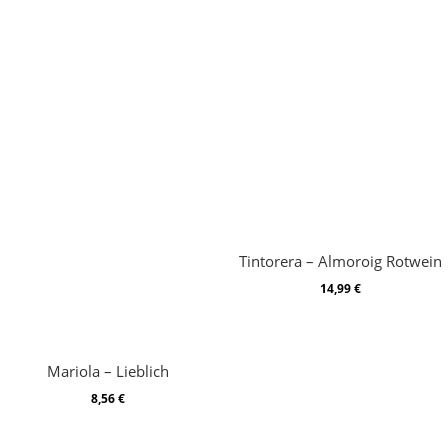
Tintorera – Almoroig Rotwein
14,99
€
Mariola – Lieblich
8,56
€