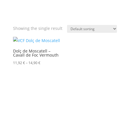
Showing the single result
Dolç de Moscatell –
Cavall de Foc Vermouth
Price
11,92
€
–
14,90
€
range:
11,92 €
through
14,90 €