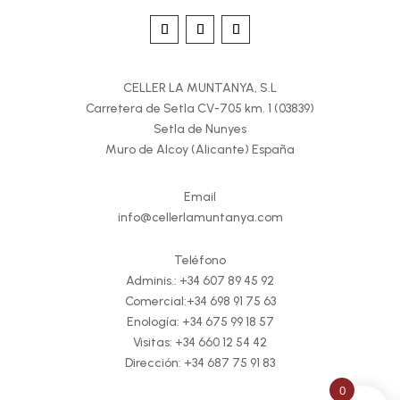
CELLER LA MUNTANYA, S.L
Carretera de Setla CV-705 km. 1 (03839)
Setla de Nunyes
Muro de Alcoy (Alicante) España
Email
info@cellerlamuntanya.com
Teléfono
Adminis.:
+34 607 89 45 92
Comercial:
+34 698 91 75 63
Enología:
+34 675 99 18 57
Visitas:
+34 660 12 54 42
Dirección:
+34 687 75 91 83
0