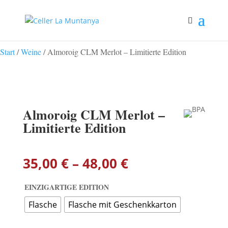
Start
/
Weine
/ Almoroig CLM Merlot – Limitierte Edition
Almoroig CLM Merlot –
Limitierte Edition
Preisspanne:
35,00
€
–
48,00
€
35,00 €
bis
EINZIGARTIGE EDITION
48,00 €
Flasche
Flasche mit Geschenkkarton