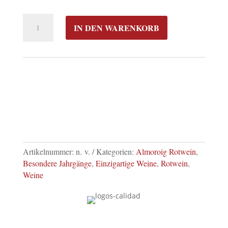
ALMOROIG
IN DEN WARENKORB
CLM
MERLOT
–
LIMITIERTE
EDITION
MENGE
Artikelnummer:
n. v.
Kategorien:
Almoroig Rotwein
,
Besondere Jahrgänge
,
Einzigartige Weine
,
Rotwein
,
Weine