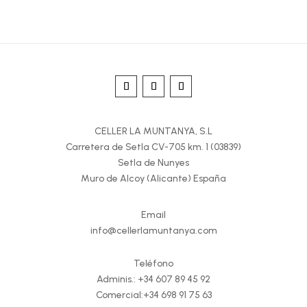
CELLER LA MUNTANYA, S.L
Carretera de Setla CV-705 km. 1 (03839)
Setla de Nunyes
Muro de Alcoy (Alicante) España
Email
info@cellerlamuntanya.com
Teléfono
Adminis.:
+34 607 89 45 92
Comercial:
+34 698 91 75 63