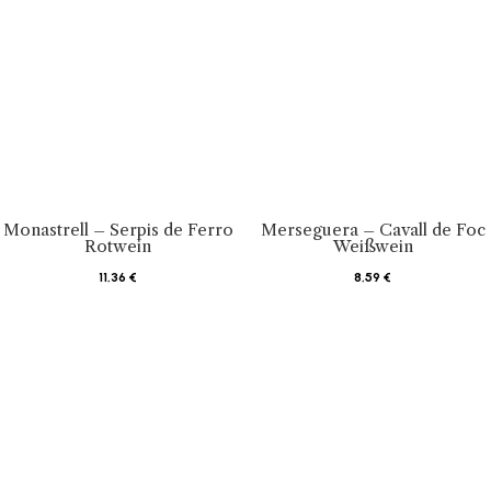
Monastrell – Serpis de Ferro
Merseguera – Cavall de Foc
Rotwein
Weißwein
11,36
€
8,59
€