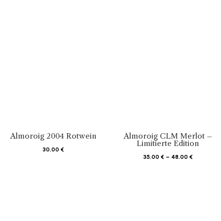
Almoroig 2004 Rotwein
Almoroig CLM Merlot –
Limitierte Edition
30,00
€
Preisspan
35,00
€
–
48,00
€
35,00 €
bis
48,00 €