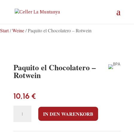
Start
/
Weine
/ Paquito el Chocolatero – Rotwein
Paquito el Chocolatero –
Rotwein
10,16
€
PAQUITO
IN DEN WARENKORB
EL
CHOCOLATERO
-