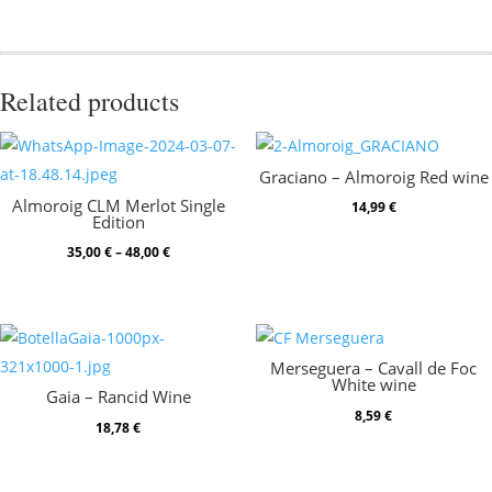
Related products
Graciano – Almoroig Red wine
Almoroig CLM Merlot Single
14,99
€
Edition
Price
35,00
€
–
48,00
€
range:
35,00 €
through
48,00 €
Merseguera – Cavall de Foc
White wine
Gaia – Rancid Wine
8,59
€
18,78
€