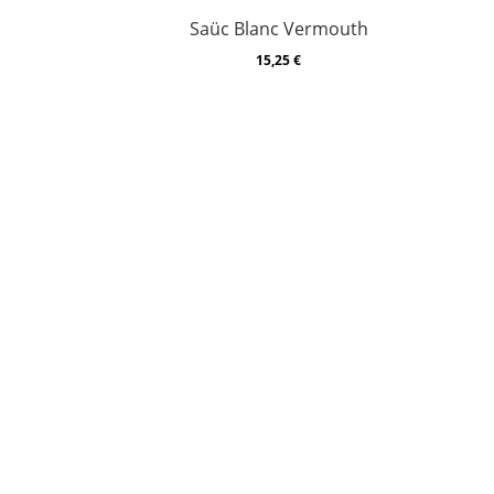
Saüc Blanc Vermouth
15,25
€