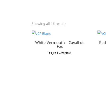
Showing all 16 results
White Vermouth – Cavall de
Red
Foc
Price
11,92
€
–
29,90
€
range:
11,92 €
through
29,90 €