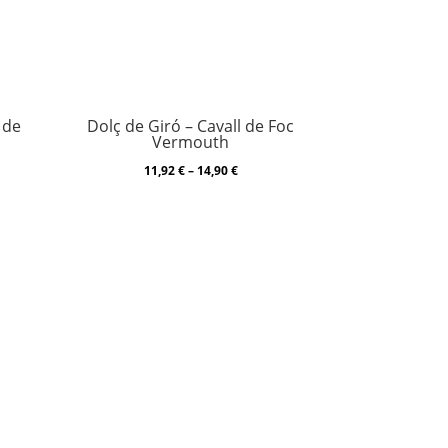
 de
Dolç de Giró – Cavall de Foc
Vermouth
Price
11,92
€
–
14,90
€
range:
11,92 €
h
through
14,90 €