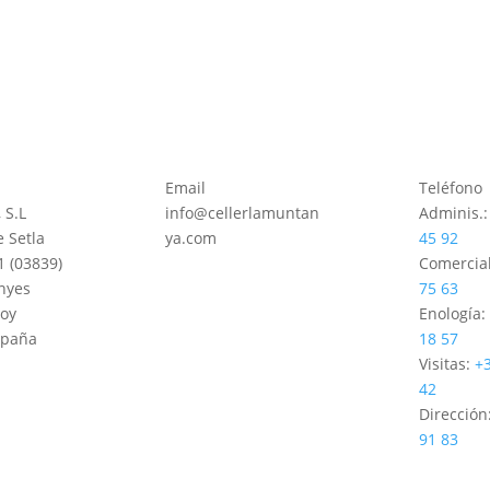
Email
Teléfono
S.L
info@cellerlamuntan
Adminis.
 Setla
ya.com
45 92
1 (03839)
Comercial
nyes
75 63
oy
Enología
spaña
18 57
Visitas:
+
42
Dirección
91 83