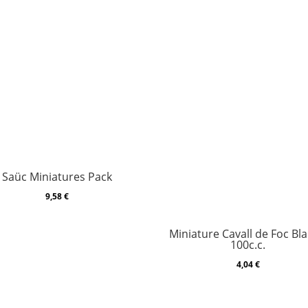
Saüc Miniatures Pack
9,58
€
Miniature Cavall de Foc Bl
100c.c.
4,04
€