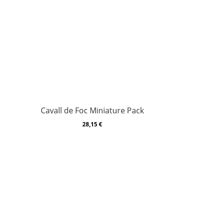
Cavall de Foc Miniature Pack
28,15
€