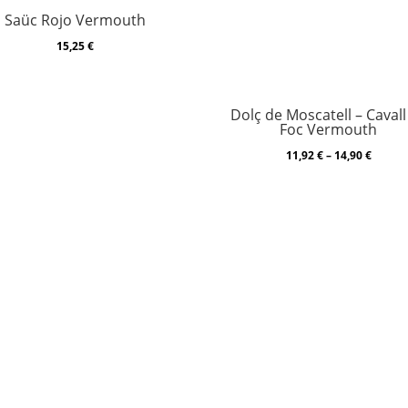
Saüc Rojo Vermouth
15,25
€
Dolç de Moscatell – Cavall
Foc Vermouth
Price
11,92
€
–
14,90
€
range:
11,92 €
throug
14,90 €