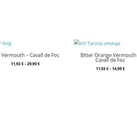
 Vermouth – Cavall de Foc
Bitter Orange Vermouth
Cavall de Foc
Price
11,92
€
–
29,90
€
Price
11,92
€
–
14,90
€
range:
range:
11,92 €
11,92 €
through
throug
29,90 €
14,90 €