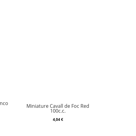
anco
Miniature Cavall de Foc Red
100c.c.
4,04
€