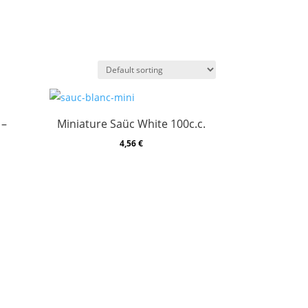
 –
Miniature Saüc White 100c.c.
4,56
€
h