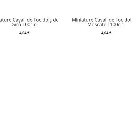
ature Cavall de Foc dolç de
Miniature Cavall de Foc dol
Girò 100c.c.
Moscatell 100c.c.
4,04
€
4,04
€