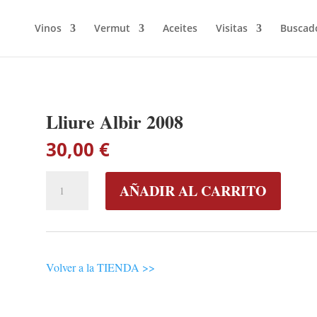
Vinos
Vermut
Aceites
Visitas
Buscado
Lliure Albir 2008
30,00
€
LLIURE
AÑADIR AL CARRITO
ALBIR
2008
CANTIDAD
Volver a la TIENDA >>