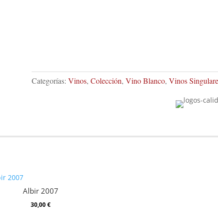
Categorías:
Vinos
,
Colección
,
Vino Blanco
,
Vinos Singulare
Albir 2007
Almoroig 2004 Tinto
30,00
€
30,00
€