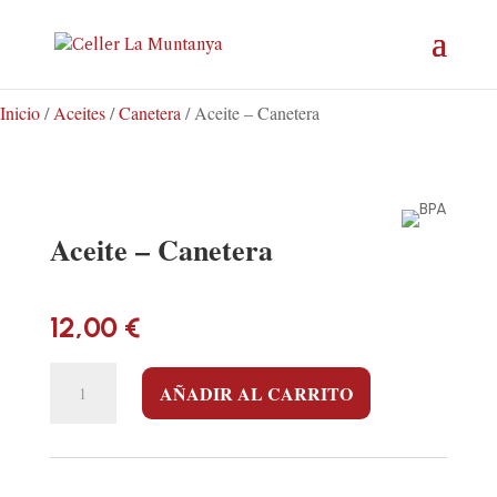
Inicio
/
Aceites
/
Canetera
/ Aceite – Canetera
Aceite – Canetera
12,00
€
ACEITE
AÑADIR AL CARRITO
–
CANETERA
CANTIDAD