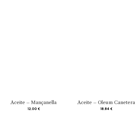
Aceite – Mançanella
Aceite – Oleum Canetera
12,00
€
18,84
€